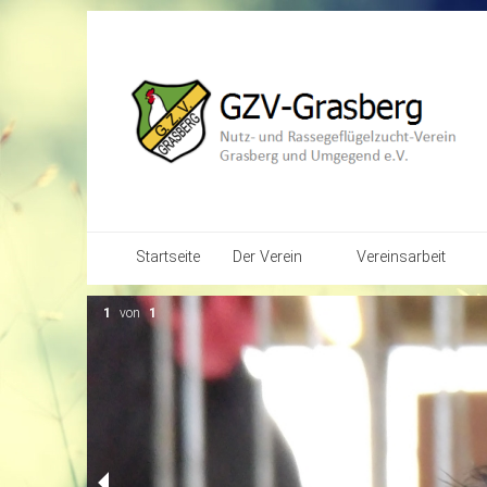
Startseite
Der Verein
Vereinsarbeit
Vereins-Chronik
Kalender
1
von
1
Vereinsstruktur
Bilder-Galerien
Vereins-Satzung
Jugendarbeit